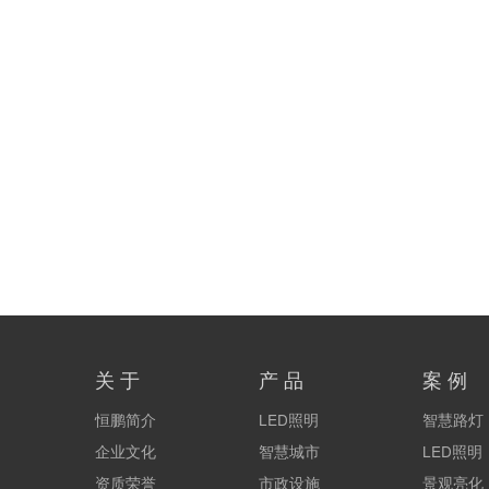
关 于
产 品
案 例
恒鹏简介
LED照明
智慧路灯
企业文化
智慧城市
LED照明
资质荣誉
市政设施
景观亮化