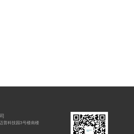
司
号迈普科技园3号楼南楼