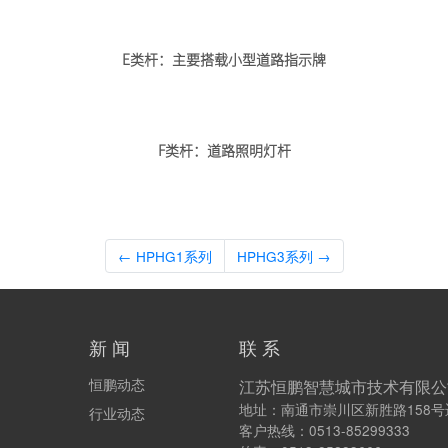
E类杆：主要搭载小型道路指示牌
F类杆：道路照明灯杆
←
HPHG1系列
HPHG3系列
→
新 闻
联 系
恒鹏动态
江苏恒鹏智慧城市技术有限公
地址：南通市崇川区新胜路158
行业动态
客户热线：0513-85299333